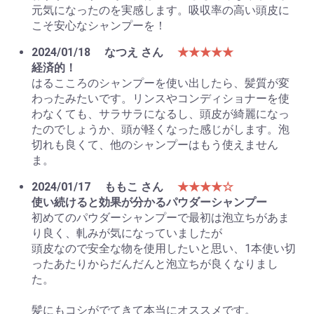
元気になったのを実感します。吸収率の高い頭皮に
こそ安心なシャンプーを！
2024/01/18
なつえ さん
★★★★★
経済的！
はるこころのシャンプーを使い出したら、髪質が変
わったみたいです。リンスやコンディショナーを使
わなくても、サラサラになるし、頭皮が綺麗になっ
たのでしょうか、頭が軽くなった感じがします。泡
切れも良くて、他のシャンプーはもう使えません
ま。
2024/01/17
ももこ さん
★★★★☆
使い続けると効果が分かるパウダーシャンプー
初めてのパウダーシャンプーで最初は泡立ちがあま
り良く、軋みが気になっていましたが
頭皮なので安全な物を使用したいと思い、1本使い切
ったあたりからだんだんと泡立ちが良くなりまし
た。
髪にもコシがでてきて本当にオススメです。