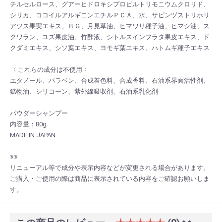
チルセルロース、グアーヒドロキシプロピルトリモニウムクロリド、
シリカ、ココイルアルギニンエチルＰＣＡ、水、サピンヅストリホリ
アツス果実エキス、ＢＧ、月見草油、ヒマワリ種子油、ヒマシ油、ス
クワラン、ユズ果皮油、竹酢液、シトルスインフラタ果皮エキス、ド
クダミエキス、シソ葉エキス、ヨモギ葉エキス、ハトムギ種子エキス
〈 これらの成分は不使用 〉
エタノール、パラベン、合成着色料、合成香料、石油系界面活性剤、
鉱物油、シリコーン、紫外線吸収剤、石油系乳化剤
パウダーシャンプー
内容量：80g
MADE IN JAPAN
※※
リニューアル等で成分や表示内容などが変更される場合があります。
ご購入・ご使用の際は商品に表示されている内容をご確認お願いしま
す。