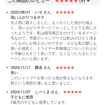
この商品のレビュー
★★★★★
(9)
2025/08/31
いそ さん
★★★★★
洗い上がりつるサラ
主人用に購入しました。もっちりした泡が心地よ
く、洗い上がりサラッとツルッとしてとても気に入
ったようです。私は縮毛矯正をかけているダメージ
毛なので、市販のシャンプーでは軋みがひどく決ま
ったものしか使えないのですが、そんな私の髪にも
使い心地良く、ドライヤー乾燥後はツルッと仕上が
り手触りもすごく良いです。なくなったらまたリピ
ートしたいと思います。
2024/11/17
匿名 さん
★★★★★
良い
このシャンプーを使ったら他が使えなくなります。
粉という発想が凄いなと思いました。
2024/11/07
しーくま さん
★★★★★
子どもに使用
3歳児の子どもに使用しています。