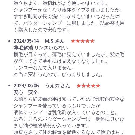
泡立ちよく、泡切れがよく使いやすいです。
シャンプーがなくなり液体タイプを使いましたが、
すすぎ時間が長く洗い上がりもいまいちだったの
で、パウダーシャンプーに戻しました。詰め替え用
も購入したので安心です。
2024/05/14
M.S さん
★★★★★
薄毛解消 リンスいらない
横毛が目立って、薄毛に見えていましたが、髪の毛
が立ってきて薄毛には見えなくなりました。
リンスーなんて入りません。
本当に変わったので、びっくりしました。
2024/03/05
うえの さん
★★★★★
安心 安全
以前から経皮毒の事は知っていたので比較的安全な
シャンプーを使っているつもりでしたが
液体シャンプーは乳化剤が入っているとのこと。
はるこころのパウダーシャンプーは 身体に良いひ
まし油や植物成分が入っています。
頭皮を通して体の解毒を促進するなんて他ではあり