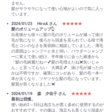
ません。
髪がサラサラになって使い心地がよいので気に入っ
ています。
2024/01/23
HiroA さん
★★★★★
髪のボリュームアップ👆
出産後から徐々に髪の毛のボリュームが減って抜け
毛が気になり、後ろから頭皮を見られている様で薄
毛とコシのなさを美容師に相談していました。薄毛
の原因はシャンプーと水と伺い、パウダーシャンプ
ーに変えて使い続け、半年振りに会った娘達から
「髪の毛綺麗だねー💕髪の毛増えたね💓良いじゃ
ん」と言ってもらい 大満足💕 抜け毛が減ったの
かは不明ですが、確実にコシがあり、髪の毛一本一
本が太くなり、ツヤツヤな髪の毛になっています。
髪質が良くなりました💓
2024/01/19
森 夕佑子 さん
★★★★★
最初は我慢。
使い始め2～3日は泡立ちが悪く多めに使用するのが
おすすめです。その後は、泡立ちも良くなり頭皮が