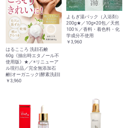
よもぎ湯パック（入浴剤）
200g★／10g×20包／天然
100％／香料・着色料・化
学成分不使用
￥3,960
はるこころ 洗顔石鹸
60g《抽出時エタノール不
使用版》★／※リニューア
ル現行品／完全無添加石
鹸|オーガニック|酵素洗顔|
￥3,960