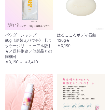
パウダーシャンプー
はるこころボディ石鹸
80g《詰替えパウチ》【パ
120g★
ッケージリニューアル版】
￥3,190
★／送料別途／他製品との
同梱可
￥3,190 ～ ￥3,410