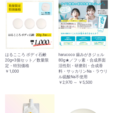
はるこころ ボディ石鹸
harucoco 歯みがきジェル
20g×3個セット／数量限
80g★／フッ素・合成界面
定・特別価格
活性剤・研磨剤・合成香
￥1,000
料・サッカリンNa・ラウリ
ル硫酸Na不使用
￥2,970 ～ ￥5,500