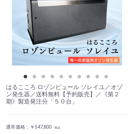
はるこころ ロゾンピュール ソレイユ／オゾ
ン発生器／送料無料【予約販売】／《第２
期》製造発注分「５０台」
通常価格：
￥547,800
税込