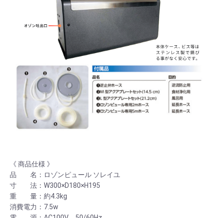
《 商品仕様 》
品 名：ロゾンピュール ソレイユ
寸 法：W300×D180×H195
重 量：約4.3kg
消費電力：7.5w
電 源：AC100V 50/60Hz