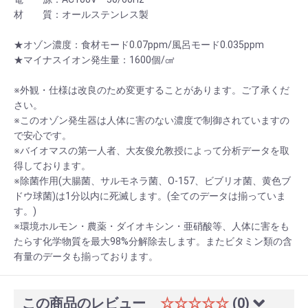
材 質：オールステンレス製
★オゾン濃度：食材モード0.07ppm/風呂モード0.035ppm
★マイナスイオン発生量：1600個/㎤
※外観・仕様は改良のため変更することがあります。ご了承くだ
さい。
※このオゾン発生器は人体に害のない濃度で制御されていますの
で安心です。
※バイオマスの第一人者、大友俊允教授によって分析データを取
得しております。
※除菌作用(大腸菌、サルモネラ菌、O-157、ビブリオ菌、黄色ブ
ドウ球菌)は1分以内に死滅します。(全てのデータは揃っていま
す。)
※環境ホルモン・農薬・ダイオキシン・亜硝酸等、人体に害をも
たらす化学物質を最大98%分解除去します。またビタミン類の含
有量のデータも揃っております。
この商品のレビュー
☆☆☆☆☆
(0)