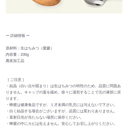
ー 詳細情報 ー
原材料：生はちみつ（愛媛）
内容量：200g
農産加工品
［ ご注意 ］
・結晶（白い点や固まり）は生はちみつの特性のため、品質に問題あ
りません。キャップの蓋を緩め、徐々に湯煎することで元の液状に戻
ります。
・蜂蜜は健康食品ですが、１才未満の乳児には与えないで下さい。
・白く結晶する場合がございますが、品質には変わりありません。
・直射日光が当たらない場所に保存ください。
・蜂蜜の中にカビは生えません。安心してお召し上がりください。